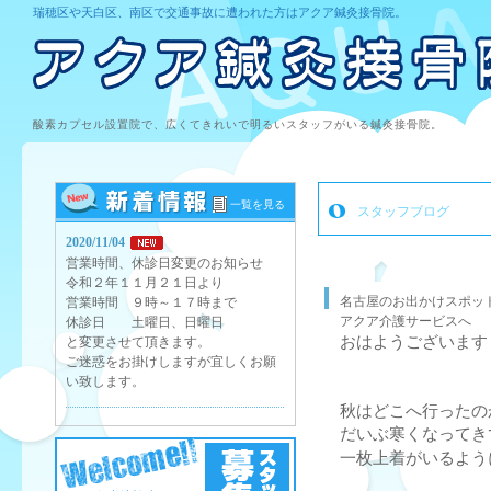
瑞穂区や天白区、南区で交通事故に遭われた方はアクア鍼灸接骨院。
酸素カプセル設置院で、広くてきれいで明るいスタッフがいる鍼灸接骨院。
一覧を見る
スタッフブログ
2020/11/04
営業時間、休診日変更のお知らせ
令和２年１１月２１日より
名古屋のお出かけスポッ
営業時間 ９時～１７時まで
アクア介護サービスへ
休診日 土曜日、日曜日
おはようございます
と変更させて頂きます。
ご迷惑をお掛けしますが宜しくお願
い致します。
秋はどこへ行ったの
だいぶ寒くなってき
一枚上着がいるよう