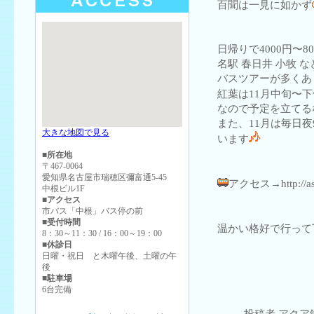
百聞は一見に如かず
日帰りで4000円〜8
名駅 春日井 小牧 
バスツアーが多くあり
紅葉は11月中旬〜
なので予定を立てる
また、11月は毎日
大きな地図で見る
います
■所在地
〒467-0064
愛知県名古屋市瑞穂区彌富通5-45
アクセス→http://asuk
中根ビル1F
■アクセス
市バス「中根」バス停の前
■受付時間
温かい格好で行って
8：30～11：30 / 16：00～19：00
■休診日
日曜・祝日 と木曜午後、土曜の午
後
■駐車場
6台完備