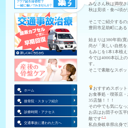
みなさん秋は満喫さ
秋は見頃・食べ頃が
そこでご紹介するの
豊田市足助町にある
始まりは380年前(
尚が「美しい自然を、
もみじを1本1本植
今では4000本以
す。
そこで素敵なスポッ
おすすめスポット
ホーム
お食事処・喫茶店・
35店舗！！！
接骨院・スタッフ紹介
その中でも気になっ
診療時間・アクセス
お店はお団子や五平
敵です
交通事故に遭われた方へ
私自身岐阜県出身で