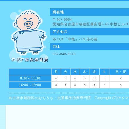
所在地
〒467-0064
愛知県名古屋市瑞穂区彌富通5-45 中根ビル1
アクセス
市バス「中根」バス停の前
TEL
052-848-6516
月
火
水
木
金
土
日・祝
8:30～11:30
○
○
○
○
○
○
×
16:00～19:00
○
○
○
×
○
×
×
名古屋市瑞穂区のむちうち・交通事故治療専門院 Copyright (C)アクア鍼灸接骨院