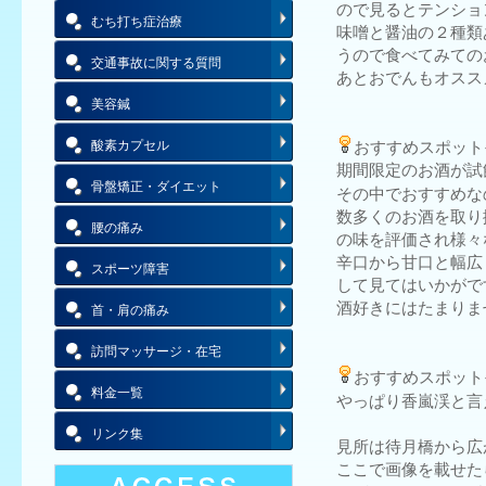
ので見るとテンショ
むち打ち症治療
味噌と醤油の２種類
うので食べてみての
交通事故に関する質問
あとおでんもオススメ
美容鍼
酸素カプセル
おすすめスポット
期間限定のお酒が試
骨盤矯正・ダイエット
その中でおすすめな
数多くのお酒を取り
腰の痛み
の味を評価され様々
辛口から甘口と幅広
スポーツ障害
して見てはいかがで
酒好きにはたまりませ
首・肩の痛み
訪問マッサージ・在宅
おすすめスポット
料金一覧
やっぱり香嵐渓と言
リンク集
見所は待月橋から広
ここで画像を載せたら