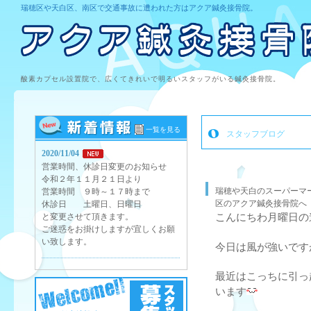
瑞穂区や天白区、南区で交通事故に遭われた方はアクア鍼灸接骨院。
酸素カプセル設置院で、広くてきれいで明るいスタッフがいる鍼灸接骨院。
一覧を見る
スタッフブログ
2020/11/04
営業時間、休診日変更のお知らせ
令和２年１１月２１日より
瑞穂や天白のスーパーマ
営業時間 ９時～１７時まで
区のアクア鍼灸接骨院へ
休診日 土曜日、日曜日
と変更させて頂きます。
こんにちわ月曜日の
ご迷惑をお掛けしますが宜しくお願
い致します。
今日は風が強いです
最近はこっちに引っ
います