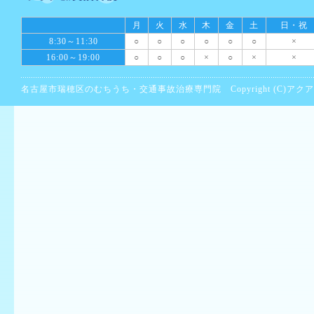
月
火
水
木
金
土
日・祝
8:30～11:30
○
○
○
○
○
○
×
16:00～19:00
○
○
○
×
○
×
×
名古屋市瑞穂区のむちうち・交通事故治療専門院 Copyright (C)アクア鍼灸接骨院