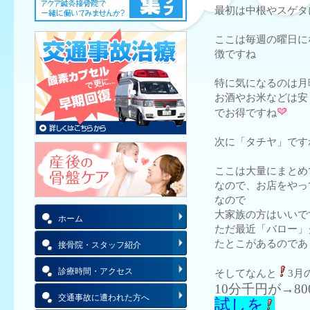
最初は中根やスゲタ
ここは毎週の曜日に
徴ですね
特に気になるのは月
お酒やお米などは安
でお得ですね
次に「タチヤ」です
ここは大量にまとめ
なので、お店をやっ
なので
大家族の方はいいで
ホーム
ただ最近「バロー」
たとこがあるのであ
接骨院・スタッフ紹介
診療時間・アクセス
そしてなんと
3月
10分千円が→80
交通事故に遭われた方へ
試しを