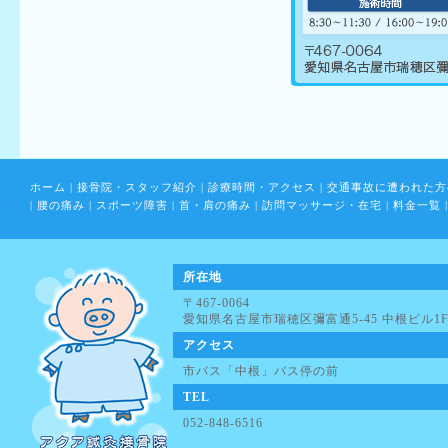
ホーム
|
接骨院・スタッフ紹介
|
診療時間・アクセス
|
交通事故に遭われた方
|
腰の痛み
|
スポーツ障害
|
首・肩の痛み
|
訪問マッサージ・在宅
|
料金一覧
|
所在地
〒467-0064
愛知県名古屋市瑞穂区彌富通5-45 中根ビル1
アクセス
市バス「中根」バス停の前
TEL
052-848-6516