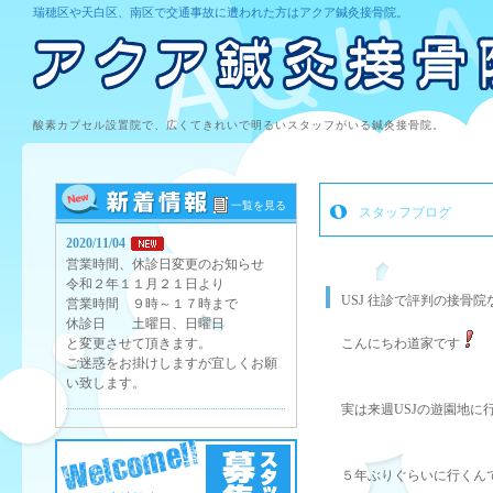
瑞穂区や天白区、南区で交通事故に遭われた方はアクア鍼灸接骨院。
酸素カプセル設置院で、広くてきれいで明るいスタッフがいる鍼灸接骨院。
一覧を見る
スタッフブログ
2020/11/04
営業時間、休診日変更のお知らせ
令和２年１１月２１日より
USJ 往診で評判の接骨
営業時間 ９時～１７時まで
休診日 土曜日、日曜日
と変更させて頂きます。
こんにちわ道家です
ご迷惑をお掛けしますが宜しくお願
い致します。
実は来週USJの遊園地に
５年ぶりぐらいに行くん