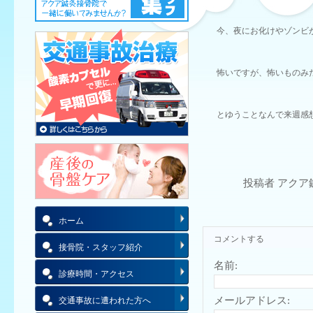
今、夜にお化けやゾンビ
怖いですが、怖いものみ
とゆうことなんで来週感
投稿者 アクア
ホーム
コメントする
接骨院・スタッフ紹介
名前:
診療時間・アクセス
メールアドレス:
交通事故に遭われた方へ