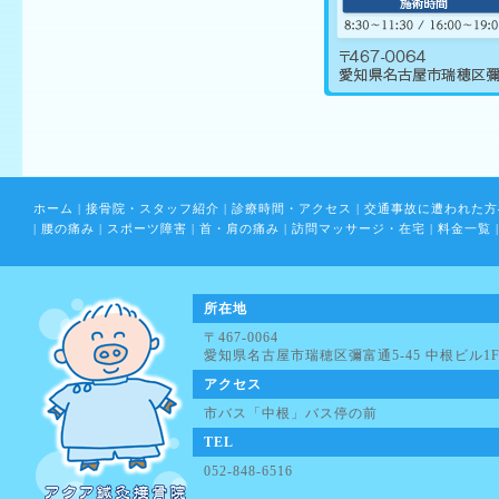
ホーム
|
接骨院・スタッフ紹介
|
診療時間・アクセス
|
交通事故に遭われた方
|
腰の痛み
|
スポーツ障害
|
首・肩の痛み
|
訪問マッサージ・在宅
|
料金一覧
|
所在地
〒467-0064
愛知県名古屋市瑞穂区彌富通5-45 中根ビル1
アクセス
市バス「中根」バス停の前
TEL
052-848-6516