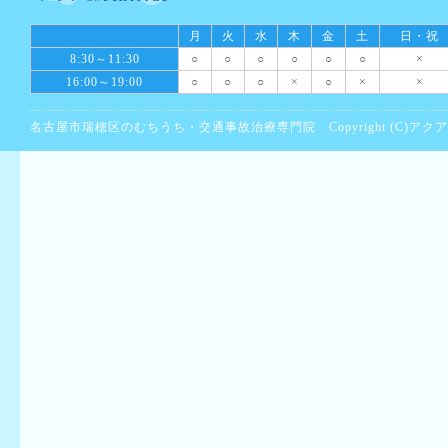
月
火
水
木
金
土
日・祝
8:30～11:30
○
○
○
○
○
○
×
16:00～19:00
○
○
○
×
○
×
×
名古屋市瑞穂区のむちうち・交通事故治療専門院 Copyright (C)アクア鍼灸接骨院