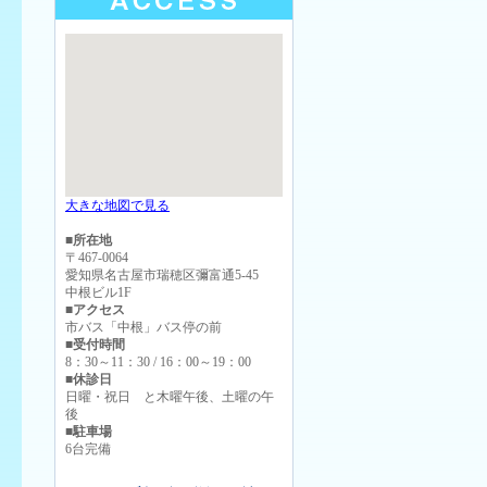
大きな地図で見る
■所在地
〒467-0064
愛知県名古屋市瑞穂区彌富通5-45
中根ビル1F
■アクセス
市バス「中根」バス停の前
■受付時間
8：30～11：30 / 16：00～19：00
■休診日
日曜・祝日 と木曜午後、土曜の午
後
■駐車場
6台完備