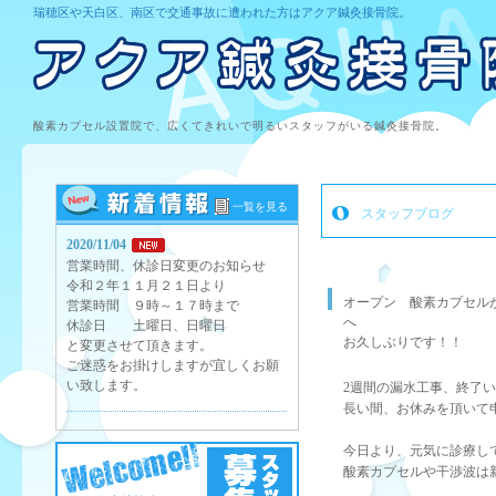
瑞穂区や天白区、南区で交通事故に遭われた方はアクア鍼灸接骨院。
酸素カプセル設置院で、広くてきれいで明るいスタッフがいる鍼灸接骨院。
一覧を見る
スタッフブログ
2020/11/04
営業時間、休診日変更のお知らせ
令和２年１１月２１日より
オープン 酸素カプセル
営業時間 ９時～１７時まで
へ
休診日 土曜日、日曜日
お久しぶりです！！
と変更させて頂きます。
ご迷惑をお掛けしますが宜しくお願
い致します。
2週間の漏水工事、終了
長い間、お休みを頂いて
今日より、元気に診療し
酸素カプセルや干渉波は