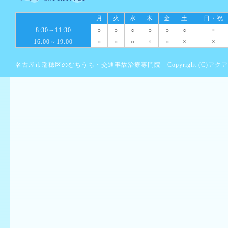
月
火
水
木
金
土
日・祝
8:30～11:30
○
○
○
○
○
○
×
16:00～19:00
○
○
○
×
○
×
×
名古屋市瑞穂区のむちうち・交通事故治療専門院 Copyright (C)アクア鍼灸接骨院