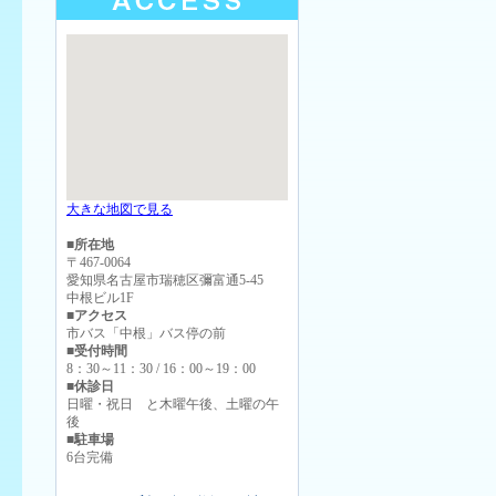
大きな地図で見る
■所在地
〒467-0064
愛知県名古屋市瑞穂区彌富通5-45
中根ビル1F
■アクセス
市バス「中根」バス停の前
■受付時間
8：30～11：30 / 16：00～19：00
■休診日
日曜・祝日 と木曜午後、土曜の午
後
■駐車場
6台完備