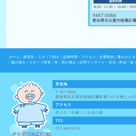
ホーム
|
接骨院・スタッフ紹介
|
診療時間・アクセス
|
交通事故に遭われた方
|
腰の痛み
|
スポーツ障害
|
首・肩の痛み
|
訪問マッサージ・在宅
|
料金一覧
|
所在地
〒467-0064
愛知県名古屋市瑞穂区彌富通5-45 中根ビル1
アクセス
市バス「中根」バス停の前
TEL
052-848-6516