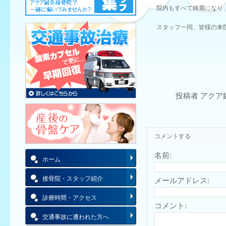
院内もすべて綺麗になり
スタッフ一同、皆様の来
投稿者 アクア
コメントする
名前:
ホーム
接骨院・スタッフ紹介
メールアドレス:
診療時間・アクセス
コメント:
交通事故に遭われた方へ