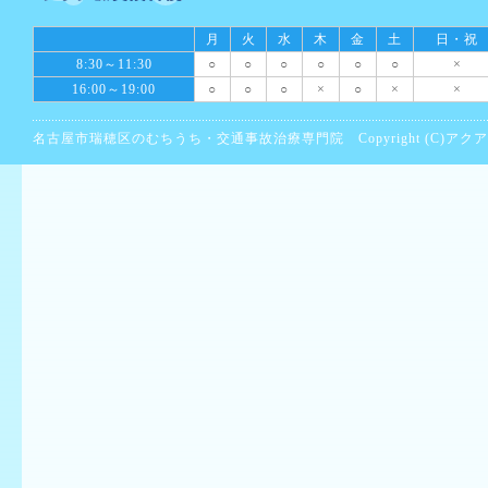
月
火
水
木
金
土
日・祝
8:30～11:30
○
○
○
○
○
○
×
16:00～19:00
○
○
○
×
○
×
×
名古屋市瑞穂区のむちうち・交通事故治療専門院 Copyright (C)アクア鍼灸接骨院