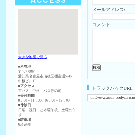
メールアドレス:
コメント:
大きな地図で見る
■所在地
〒467-0064
愛知県名古屋市瑞穂区彌富通5-45
中根ビル1F
■アクセス
トラックバックURL
市バス「中根」バス停の前
■受付時間
8：30～11：30 / 16：00～19：00
■休診日
日曜・祝日 と木曜午後、土曜の午
後
■駐車場
6台完備