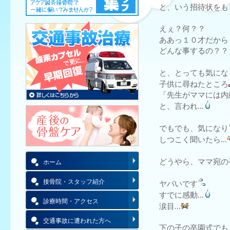
と、いう招待状をも
えぇ？何？？
ああっ１０才だから
どんな事するの？？
と、とっても気にな
子供に尋ねたところ
「先生がママには内
と、言われ...
でもでも、気になり
しつこく聞いたら...
どうやら、ママ宛の
ホーム
接骨院・スタッフ紹介
ヤバいです
すでに感動...
診療時間・アクセス
涙目...
交通事故に遭われた方へ
下の子の卒園式でも