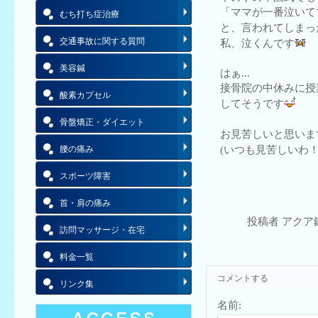
「ママが一番泣いて
むち打ち症治療
と、言われてしまっ
交通事故に関する質問
私、泣くんです
美容鍼
はぁ...
接骨院の中休みに授
酸素カプセル
してそうです
骨盤矯正・ダイエット
お見苦しいと思いま
腰の痛み
(いつも見苦しいわ
スポーツ障害
首・肩の痛み
投稿者 アクア
訪問マッサージ・在宅
料金一覧
コメントする
リンク集
名前: