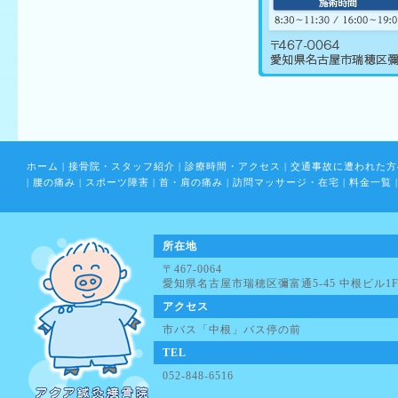
ホーム
|
接骨院・スタッフ紹介
|
診療時間・アクセス
|
交通事故に遭われた方
|
腰の痛み
|
スポーツ障害
|
首・肩の痛み
|
訪問マッサージ・在宅
|
料金一覧
|
所在地
〒467-0064
愛知県名古屋市瑞穂区彌富通5-45 中根ビル1
アクセス
市バス「中根」バス停の前
TEL
052-848-6516