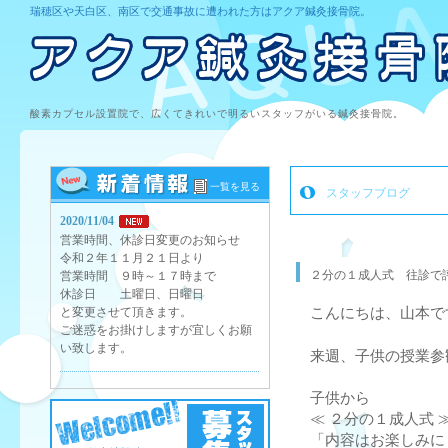
瑞穂区や天白区、南区で交通事故に遭われた方はアクア鍼灸接骨院。
酸素カプセル設置院で、広くてきれいで明るいスタッフがいる鍼灸接骨院。
一覧を見る
スタッフブログ
2020/11/04
営業時間、休診日変更のお知らせ
令和２年１１月２１日より
２分の１成人式 往診で
営業時間 ９時～１７時まで
休診日 土曜日、日曜日
と変更させて頂きます。
こんにちは、山本で
ご迷惑をお掛けしますが宜しくお願
い致します。
来週、子供の授業参
子供から
≪ ２分の１成人式 
「内容はお楽しみに